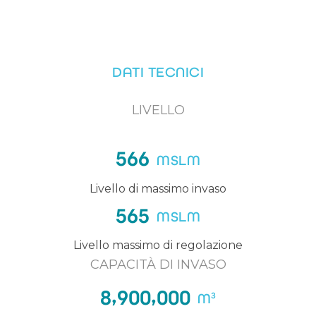
DATI TECNICI
LIVELLO
5
6
6
MSLM
Livello di massimo invaso
5
6
5
MSLM
Livello massimo di regolazione
CAPACITÀ DI INVASO
,
,
8
9
0
0
0
0
0
M³