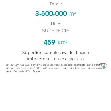
Totale
,
,
3
5
0
0
0
0
0
M³
Utile
SUPERFICIE
4
5
9
KM²
Superficie complessiva del bacino
imbrifero sotteso e allacciato
(di cui km² 254,65 derivanti dalle portate di acqua scaricate dalla centrale
di San Silvestro e km² 204 dalle portate residue del Cismon e dallo scarico
della Centrale di Val Noana)