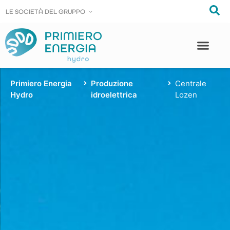
LE SOCIE
LE SOCIE
T
T
À DEL GRUPPO
À DEL GRUPPO
Primiero Energia
Produzione
Centrale
Hydro
idroelettrica
Lozen