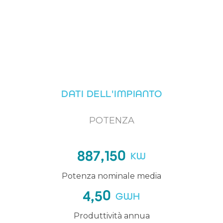
DATI DELL'IMPIANTO
POTENZA
0
887,15
KW
Potenza nominale media
0
4,5
GWH
Produttività annua