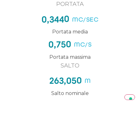
PORTATA
0
0,344
MC/SEC
Portata media
0
0,75
MC/S
Portata massima
SALTO
0
263,05
M
Salto nominale