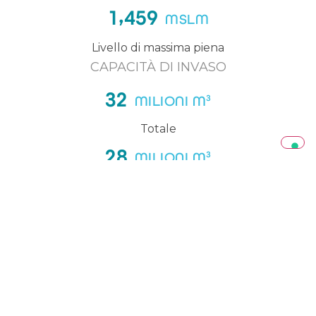
,
1
4
5
9
MSLM
Livello di massima piena
CAPACITÀ DI INVASO
3
2
MILIONI M³
Totale
2
8
MILIONI M³
Utile
SUPERFICIE
1
2
8
KM²
Superficie complessiva del bacino
imbrifero sotteso e allacciato