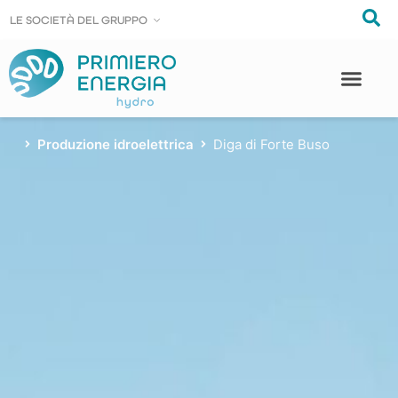
LE SOCIE
LE SOCIE
T
T
À DEL GRUPPO
À DEL GRUPPO
Produzione idroelettrica
Diga di Forte Buso