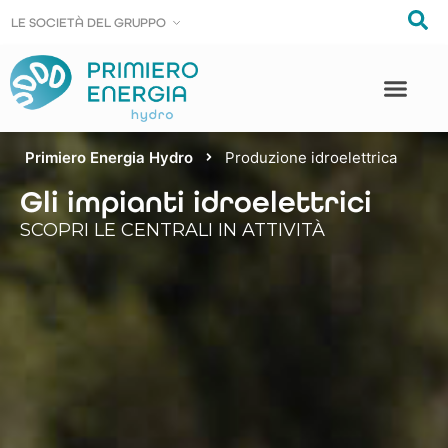
LE SOCIE
LE SOCIE
T
T
À DEL GRUPPO
À DEL GRUPPO
Primiero Energia Hydro
Produzione idroelettrica
Gli impianti idroelettrici
SCOPRI LE CENTRALI IN ATTIVITÀ​