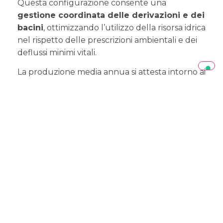
Questa configurazione consente una
gestione coordinata delle derivazioni e dei
bacini
, ottimizzando l’utilizzo della risorsa idrica
nel rispetto delle prescrizioni ambientali e dei
deflussi minimi vitali.
La produzione media annua si attesta intorno ai
375 GWh
, contribuendo in modo significativo
alla
copertura del fabbisogno energetico
del territorio e alla stabilità del sistema
elettrico
. L’energia idroelettrica rappresenta
una fonte rinnovabile storica e
tecnologicamente matura, capace di garantire
continuità di esercizio, elevati rendimenti e
assenza di emissioni dirette in atmosfera
durante la fase operativa.
SCOPRI COME FUNZIONA